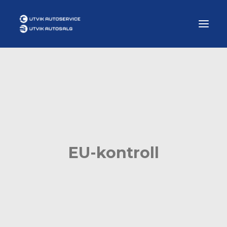
Om oss
Våre tjenester
Bestill time
Kontakt oss
EU-kontroll
Autosalg
SERVICE