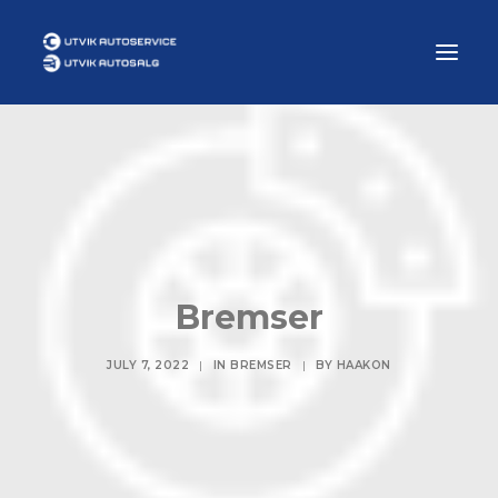
Om oss
Våre tjenester
Bestill time
Kontakt oss
Bremser
Autosalg
JULY 7, 2022
|
IN
BREMSER
|
BY
HAAKON
SERVICE